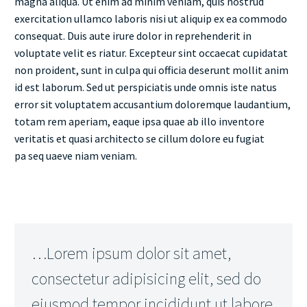
magna aliqua. Ut enim ad minim veniam, quis nostrud
exercitation ullamco laboris nisi ut aliquip ex ea commodo
consequat. Duis aute irure dolor in reprehenderit in
voluptate velit es riatur. Excepteur sint occaecat cupidatat
non proident, sunt in culpa qui officia deserunt mollit anim
id est laborum. Sed ut perspiciatis unde omnis iste natus
error sit voluptatem accusantium doloremque laudantium,
totam rem aperiam, eaque ipsa quae ab illo inventore
veritatis et quasi architecto se cillum dolore eu fugiat
pa seq uaeve niam veniam.
…Lorem ipsum dolor sit amet,
consectetur adipisicing elit, sed do
eiusmod tempor incididunt ut labore