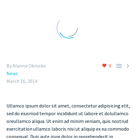


By Alanna Okrusko
0
News
March 16, 2014
Ullamco ipsum dolor sit amet, consectetur adipisicing elit,
sed do eiusmod tempor incididunt ut labore et dolullamco
oreullamco aliqua. Ut enim ad minim veniam, quis nostrud
exercitation ullamco laboris nisi ut aliquip ex ea commodo
consequat. Duis aute irure dolor in reprehenderit in