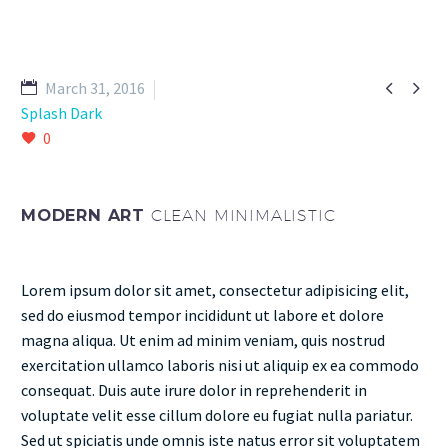


March 31, 2016
Splash Dark
0
MODERN ART
CLEAN MINIMALISTIC
Lorem ipsum dolor sit amet, consectetur adipisicing elit,
sed do eiusmod tempor incididunt ut labore et dolore
magna aliqua. Ut enim ad minim veniam, quis nostrud
exercitation ullamco laboris nisi ut aliquip ex ea commodo
consequat. Duis aute irure dolor in reprehenderit in
voluptate velit esse cillum dolore eu fugiat nulla pariatur.
Sed ut spiciatis unde omnis iste natus error sit voluptatem