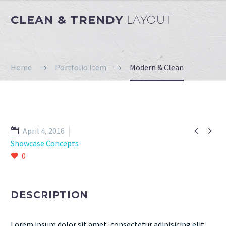
CLEAN & TRENDY
LAYOUT
Home
Portfolio Item
Modern & Clean


April 4, 2016
Showcase Concepts
0
DESCRIPTION
Lorem ipsum dolor sit amet, consectetur adipisicing elit,