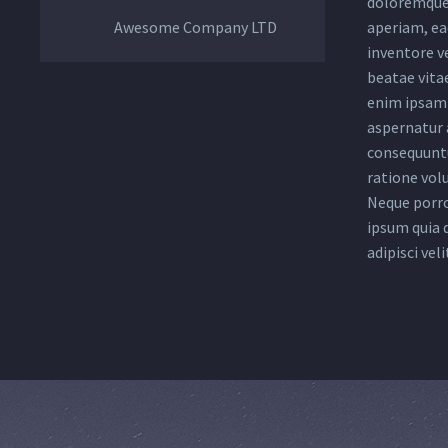
doloremque
Awesome Company LTD
aperiam, eaq
inventore ve
beatae vita
enim ipsam 
aspernatur a
consequuntu
ratione vol
Neque porro
ipsum quia 
adipisci veli