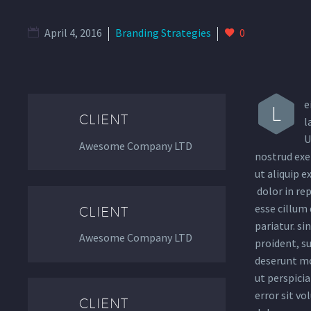
April 4, 2016
Branding Strategies
0
e
L
CLIENT
l
U
Awesome Company LTD
nostrud exer
ut aliquip 
dolor in rep
esse cillum 
CLIENT
pariatur. si
Awesome Company LTD
proident, su
deserunt mo
ut perspicia
error sit v
CLIENT