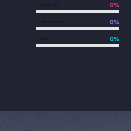
0%
Photography
0%
Photo Retouch
0%
Design