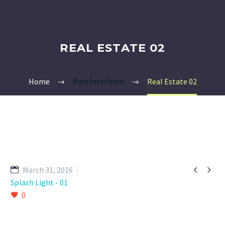
REAL ESTATE 02
Home
Portfolio Item
Real Estate 02


March 31, 2016
Splash Light - 01
0