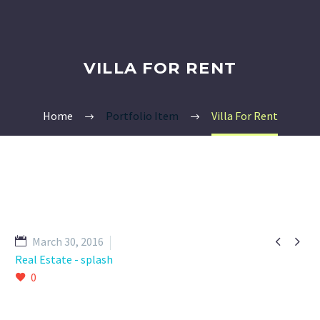
VILLA FOR RENT
Home
Portfolio Item
Villa For Rent


March 30, 2016
Real Estate - splash
0