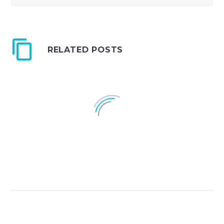
RELATED POSTS
Simple Blog Post
1
21 Mar 2016
Fullwidth Sample 02