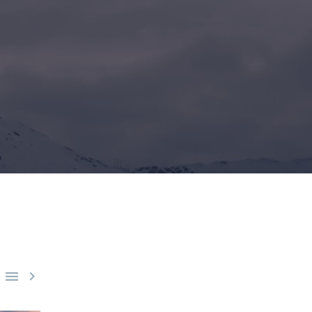
R

