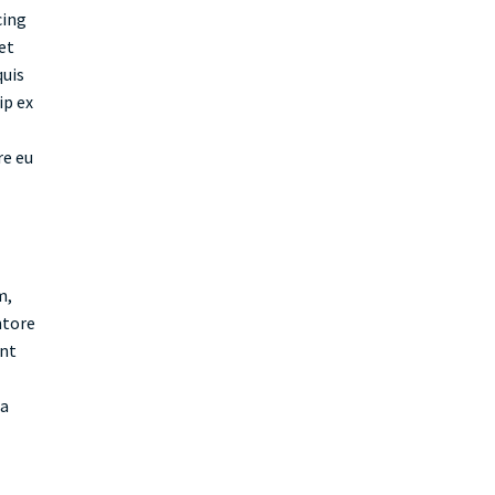
cing
et
quis
ip ex
re eu
m,
ntore
unt
ia