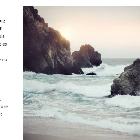
ing
t
uis
p ex
e eu
,
tore
nt
a