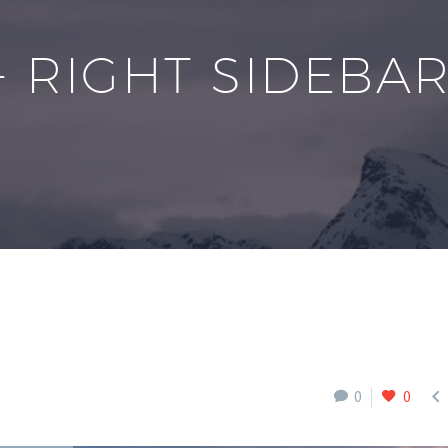
+ RIGHT SIDEBA

0
0