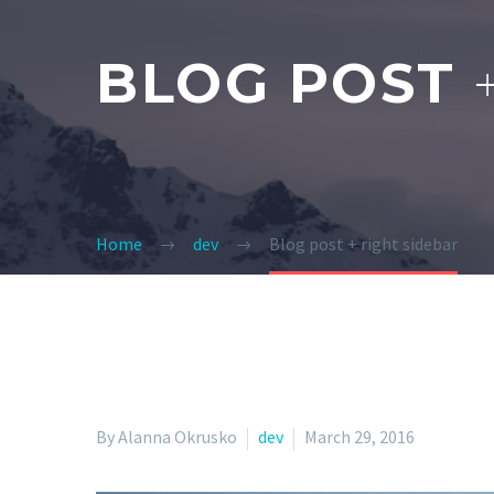
BLOG POST
Home
dev
Blog post + right sidebar
By Alanna Okrusko
dev
March 29, 2016