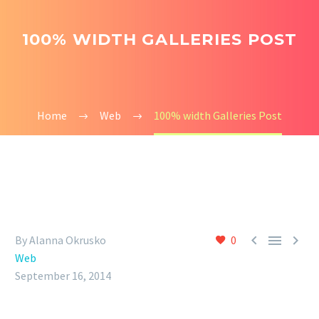
100% WIDTH GALLERIES POST
Home
Web
100% width Galleries Post



By Alanna Okrusko
0
Web
September 16, 2014