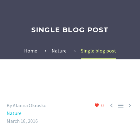
SINGLE BLOG POST
Home
Nature
Single blog post



By Alanna Okrusko
0
Nature
March 18, 2016