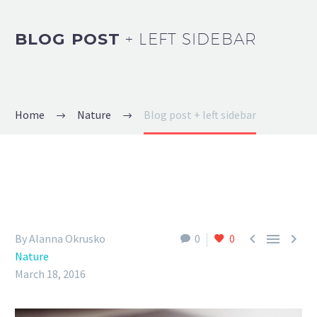
BLOG POST
+ LEFT SIDEBAR
Home
Nature
Blog post + left sidebar



By Alanna Okrusko
0
0
Nature
March 18, 2016